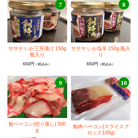
7
8
ササヤ いか三升漬け 150g
ササヤ いか塩辛 150g 瓶入
瓶入り
り
650円
650円
（税込み）
（税込み）
9
10
鯨ベーコン(切り落し) 300
鯨肉ベーコン(スライスブ
g
ロック100g)