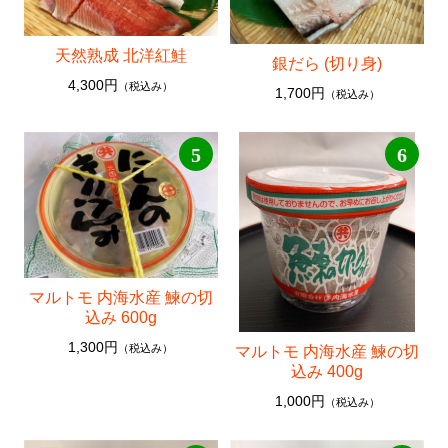
天然熟成 北洋紅鮭
銀だら (切り身)
4,300円
（税込み）
1,700円
（税込み）
5
6
マルトモ 内海水産 鰊の切
込み 600g
1,300円
（税込み）
マルトモ 内海水産 鰊の切
込み 400g
1,000円
（税込み）