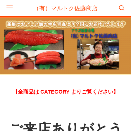
（有）マルトク佐藤商店
会員登録
マイページ
カート
CATEGORY
<
>
筋 子
たらこ
辛子明太子
【全商品は CATEGORY よりご覧ください】
1000円ぽっきり商品
くじら
鮭
ご来店ありがとう