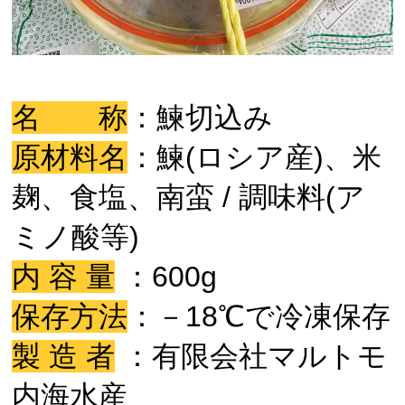
名 称
：鰊切込み
原材料名
：鰊(ロシア産)、米
麹、食塩、南蛮 / 調味料(ア
ミノ酸等)
内 容 量
：600
g
保存方法
：－18℃で冷凍保存
製 造 者
：有限会社マルトモ
内海水産