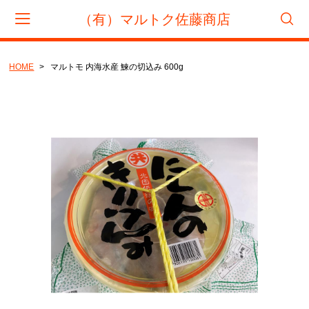
（有）マルトク佐藤商店
HOME
マルトモ 内海水産 鰊の切込み 600g
会員登録
マイページ
カート
CATEGORY
筋 子
たらこ
辛子明太子
1000円ぽっきり商品
くじら
鮭