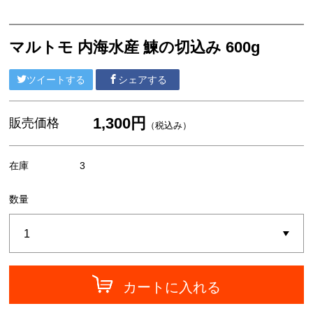
魚・加工品・他
魚卵詰合せ
マルトモ 内海水産 鰊の切込み 600g
ツイートする
シェアする
1,300円
販売価格
（税込み）
在庫
3
数量
カートに入れる