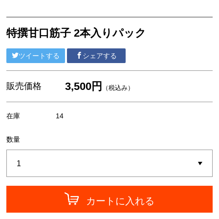
魚・加工品・他
魚卵詰合せ
特撰甘口筋子 2本入りパック
ツイートする
シェアする
3,500円
販売価格
（税込み）
在庫
14
数量
カートに入れる