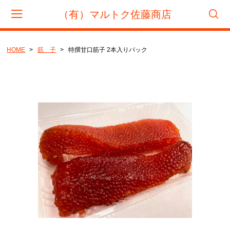
（有）マルトク佐藤商店
HOME
筋 子
特撰甘口筋子 2本入りパック
会員登録
マイページ
カート
CATEGORY
筋 子
たらこ
辛子明太子
1000円ぽっきり商品
くじら
鮭