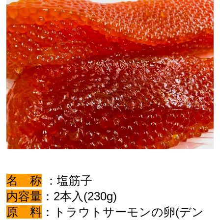
名 称
：塩筋子
内容量
：2本入(230g)
原 料
：トラウトサーモンの卵(デン