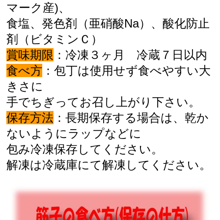
マーク産)、
食塩、発色剤（亜硝酸Na）、酸化防止
剤（ビタミンＣ）
賞味期限
：冷凍３ヶ月 冷蔵７日以内
食べ方
：包丁は使用せず食べやすい大
きさに
手でちぎって
お召し上がり下さい。
保存方法
：長期保存する場合は、
乾か
ないようにラップなどに
包み冷凍保存してください。
解凍は冷蔵庫にて解凍してください。